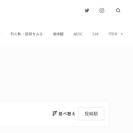
斬
烈火斬・歌詞をみる
価値観
ABSC
108
TFDR
並べ替え