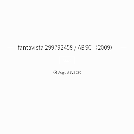
fantavista 299792458 / ABSC（2009）
ABSC
August
8
,
2020