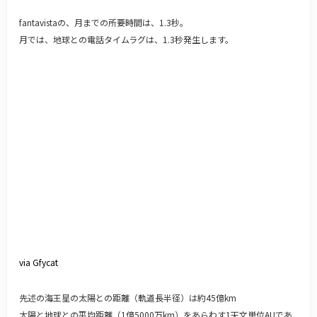
fantavistaの、月までの所要時間は、1.3秒。
月では、地球との電話タイムラグは、1.3秒発生します。
via Gfycat
先述の海王星の太陽との距離（軌道長半径）は約45億km
太陽と地球との平均距離（1億5000万km）をあらわす1天文単位AUであ