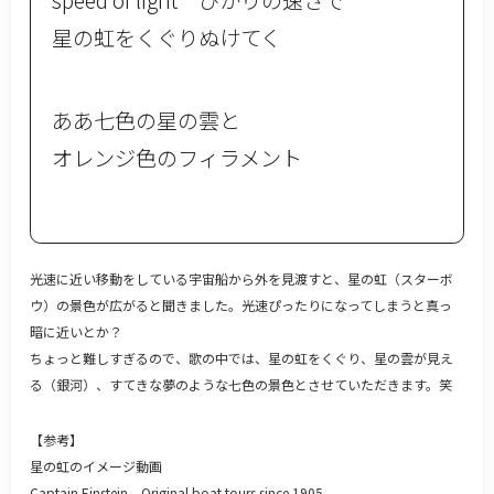
星の虹をくぐりぬけてく
ああ七色の星の雲と
オレンジ色のフィラメント
光速に近い移動をしている宇宙船から外を見渡すと、星の虹（スターボ
ウ）の景色が広がると聞きました。光速ぴったりになってしまうと真っ
暗に近いとか？
ちょっと難しすぎるので、歌の中では、星の虹をくぐり、星の雲が見え
る（銀河）、すてきな夢のような七色の景色とさせていただきます。笑
【参考】
星の虹のイメージ動画
Captain Einstein – Original boat tours since 1905