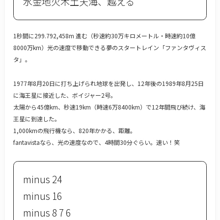
水金地火木土天海、越える
1秒間に299.792,458m 進む（秒速約30万キロメートル・時速約10億
8000万km）光の速度で移動できる夢のスタートレイン「ファンタヴィス
タ」。
1977年8月20日に打ち上げられ地球を出発し、12年後の1989年8月25日
に海王星に接近した、ボイジャー2号。
太陽から45億km、秒速19km（時速6万8400km）で12年間飛び続け、海
王星に到達した。
1,000kmの飛行機なら、820年かかる、距離。
fantavistaなら、光の速度なので、4時間30分ぐらい。速い！笑
minus 24
minus 16
minus 8 7 6