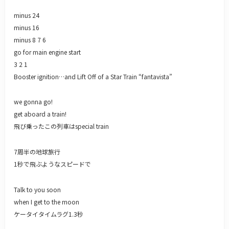
minus 24
minus 16
minus 8 7 6
go for main engine start
3 2 1
Booster ignition…and Lift Off of a Star Train “fantavista”
we gonna go!
get aboard a train!
飛び乗ったこの列車はspecial train
7周半の地球旅行
1秒で飛ぶようなスピードで
Talk to you soon
when I get to the moon
ケータイタイムラグ1.3秒