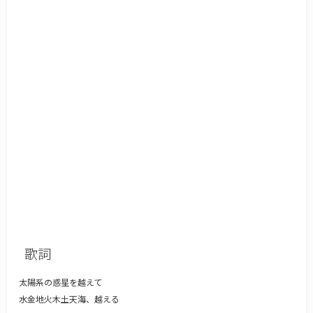
歌詞
太陽系の惑星を越えて
水金地火木土天海、越える