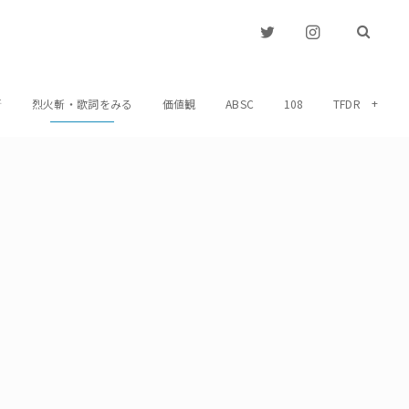
斬
烈火斬・歌詞をみる
価値観
ABSC
108
TFDR