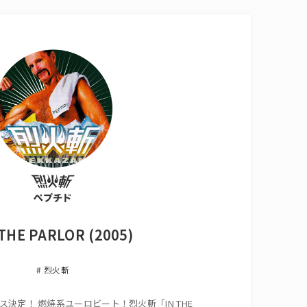
THE PARLOR (2005)
烈火斬
リリース決定！ 燃焼系ユーロビート！烈火斬「IN THE