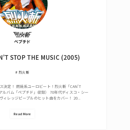
’T STOP THE MUSIC (2005)
烈火斬
リリース決定！ 燃焼系ユーロビート！烈火斬「CAN'T
」（ミニアルバム「ペプチド」収録） 70年代ディスコ・シー
ィレッジピープルのヒット曲をカバー！ 20...
Read More