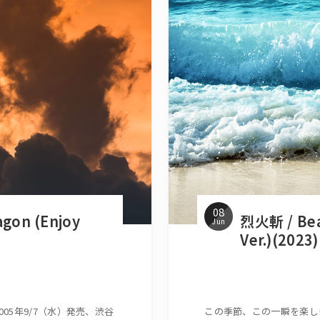
08
agon (Enjoy
烈火斬 / Bea
Jun
Ver.)(2023)
005年9/7（水）発売、渋谷
この季節、この一瞬を楽しもう。 Bea